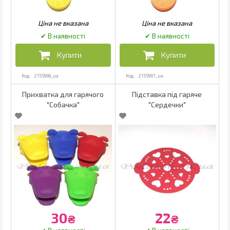
2155966_ua
2155967_ua
Прихватка для гарячого
Підставка під гаряче
"Собачка"
"Сердечки"
30
22
₴
₴