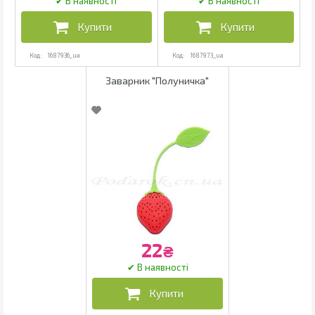
1687936_ua
1687973_ua
Заварник "Полуничка"
22
₴