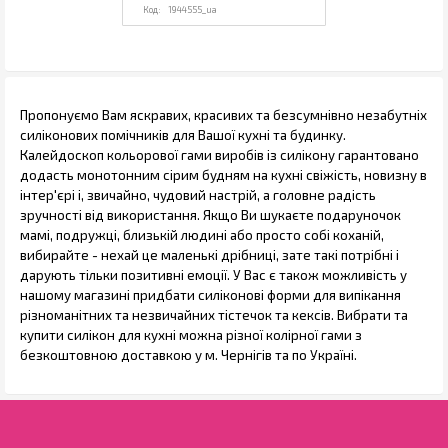
1944555_ua
Пропонуємо Вам яскравих, красивих та безсумнівно незабутніх
силіконових помічників для Вашої кухні та будинку.
Калейдоскоп кольорової гами виробів із силікону гарантовано
додасть монотонним сірим будням на кухні свіжість, новизну в
інтер'єрі і, звичайно, чудовий настрій, а головне радість
зручності від використання. Якщо Ви шукаєте подаруночок
мамі, подружці, близькій людині або просто собі коханій,
вибирайте - нехай це маленькі дрібниці, зате такі потрібні і
дарують тільки позитивні емоції. У Вас є також можливість у
нашому магазині придбати силіконові форми для випікання
різноманітних та незвичайних тістечок та кексів. Вибрати та
купити силікон для кухні можна різної колірної гами з
безкоштовною доставкою у м. Чернігів та по Україні.