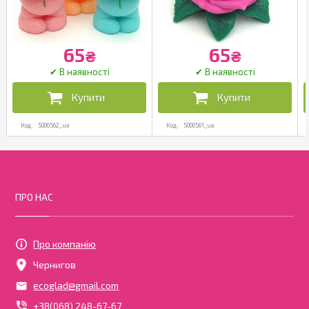
65
65
₴
₴
5000562_ua
5000561_ua
ПРО НАС
Про компанію
Чернигов
ecoglad@gmail.com
+38(068) 248-67-67