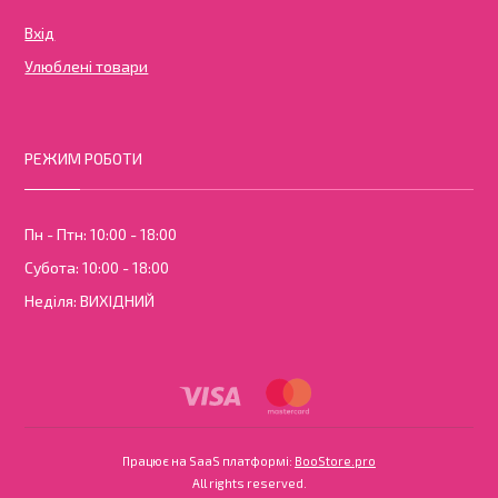
Вхід
Улюблені товари
РЕЖИМ РОБОТИ
Пн - Птн: 10:00 - 18:00
Субота: 10:00 - 18:00
Неділя: ВИХІДНИЙ
Працює на SaaS платформі
Платформа для інте
Працює на SaaS платформі:
BooStore.pro
All rights reserved.