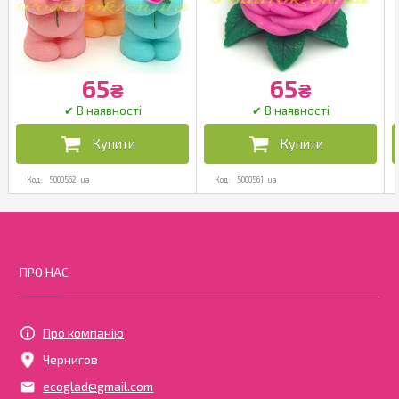
65
65
₴
₴
5000562_ua
5000561_ua
ПРО НАС
Про компанію
Чернигов
ecoglad@gmail.com