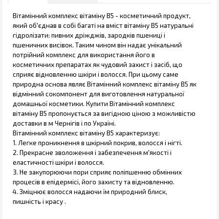
Вітамінний комплекс вітаміну В5 - косметичний продукт,
який об'єднав в собі багаті на вміст вітаміну В5 натуральні
гідролізати: пивних дріжджів, зародків пшениці і
пшеничних висівок. Таким чином він надає унікальний
потрійний комплекс для використання його в
косметичних препаратах як чудовий захист і засіб, що
сприяє відновленню шкіри і волосся. При цьому саме
природна основа являє Вітамінний комплекс вітаміну В5 як
відмінний сокомпонент для виготовлення натуральної
домашньої косметики. Купити Вітамінний комплекс
вітаміну В5 пропонується за вигідною ціною з можливістю
доставки в м Чернігів і по Україні.
Вітамінний комплекс вітаміну В5 характеризує:
1. Легке проникнення в шкірний покрив, волосся і нігті.
2. Прекрасне зволоження і забезпечення м'якості і
еластичності шкіри і волосся.
3. Не закупорюючи пори сприяє поліпшенню обмінних
процесів в епідермісі, його захисту та відновленню.
4. Зміцнює волосся надаючи їм природний блиск,
пишність і красу .