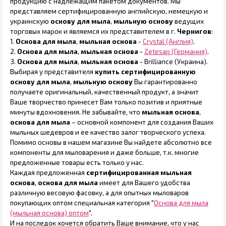
продукцию с надлежащим пакетом документов. Мы
представляем сертифицированную английскую, немецкую и
украинскую
основу для мыла
,
мыльную основу
ведущих
торговых марок и являемся их представителем в г.
Чернигов
:
1.
Основа для мыла
,
мыльная основа
-
Crystal (Англия)
.
2.
Основа для мыла
,
мыльная основа
-
Zetesap (Германия)
.
3.
Основа для мыла
,
мыльная основа
- Brilliance (Украина).
Выбирая у представителя
купить
сертифицированную
основу для мыла
,
мыльную основу
Вы гарантированно
получаете оригинальный, качественный продукт, а значит
Ваше творчество принесет Вам только позитив и приятные
минуты вдохновения. Не забывайте, что
мыльная основа
,
основа для мыла
– основной компонент для создания Ваших
мыльных шедевров и ее качество залог творческого успеха.
Помимо основы в нашем магазине Вы найдете абсолютно все
компоненты для мыловарения и даже больше, т.к. многие
предложенные товары есть только у нас.
Каждая предложенная
сертифицированная
мыльная
основа
,
основа для мыла
имеет для Вашего удобства
различную весовую фасовку, а для опытных мыловаров
покупающих оптом специальная категория "
Основа для мыла
(мыльная основа) оптом
".
И на последок хочется обратить Ваше внимание, что у нас