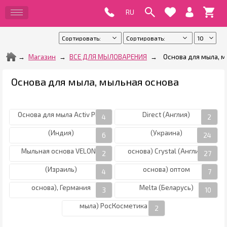
Магазин
ВСЕ ДЛЯ МЫЛОВАРЕНИЯ
Основа для мыла, м
Основа для мыла, мыльная основа
Основа для мыла Forbury
Основа для мыла Activ Play
Direct (Англия)
Основа для мыла IPURE
Основа для мыла Neri
(Индия)
(Украина)
Основа для мыла (мыльная
Мыльная основа VELONA
основа) Crystal (Англия)
Основа для мыла Melt&Pour
Основа для мыла (мыльная
(Израиль)
основа) оптом
Основа для мыла (мыльная
Основа для мыла Мелта /
основа), Германия
Melta (Беларусь)
Мыльная основа (основа для
мыла) РосКосметика