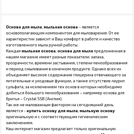
Основа для мыла
,
мыльная основа
– является
основополагающим компонентом для мыловарения. От ее
характеристик зависит и Ваш комфорт в работе и качество
изготовленного мыла ручной работы.
Каждая
мыльная основа
,
основа для мыла
предложенная в
нашем магазине имеет разные показатели: запаха,
прозрачности, времени застывания, степени пенообразования
и период смыливания в конечном продукте. Однако всех их
объединяет высокое содержание глицерина отвечающего за
питательные и уходовые функции, а также отсутствие лаурил
сульфата, за исключением тех основ в которых необходимо
добиться большого пенообразования – например основа для
бритья – Crystal SSB (Англия).
Так же не маловажным фактором на сегодняшний день
является -
купить
основу для мыла
,
мыльную основу
оригинальную и с соответствующим гигиеническим
заключением.
Наш интернет магазин предлагает только оригинальную