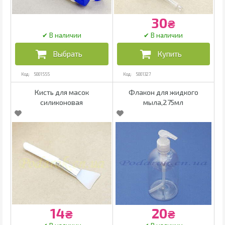
30
₴
5001555
5001327
Кисть для масок
Флакон для жидкого
силиконовая
мыла,275мл
14
20
₴
₴