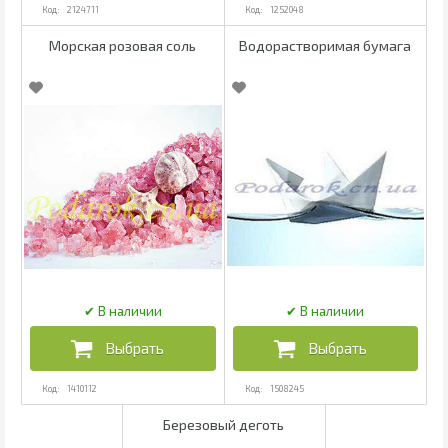
2124711
1252048
Морская розовая соль
Водорастворимая бумага
1410112
1508245
Березовый деготь